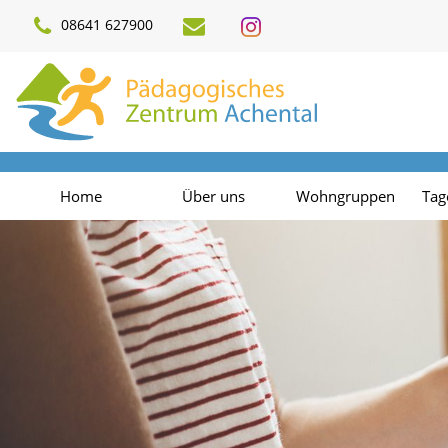
08641 627900
Home
Über uns
Wohngruppen
Tag